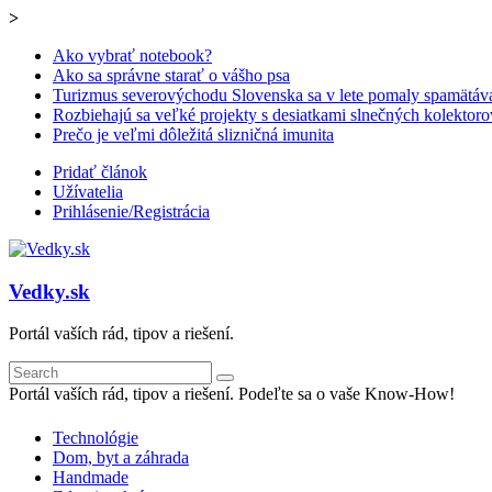
>
Ako vybrať notebook?
Ako sa správne starať o vášho psa
Turizmus severovýchodu Slovenska sa v lete pomaly spamätáv
Rozbiehajú sa veľké projekty s desiatkami slnečných kolektoro
Prečo je veľmi dôležitá slizničná imunita
Pridať článok
Užívatelia
Prihlásenie/Registrácia
Vedky.sk
Portál vaších rád, tipov a riešení.
Portál vaších rád, tipov a riešení. Podeľte sa o vaše Know-How!
Technológie
Dom, byt a záhrada
Handmade