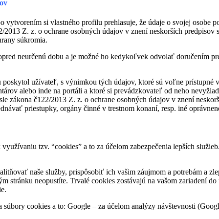
jov
o vytvorením si vlastného profilu prehlasuje, že údaje o svojej osobe
22/2013 Z. z. o ochrane osobných údajov v znení neskorších predpisov
hrany súkromia.
opred neurčenú dobu a je možné ho kedykoľvek odvolať doručením pre
u poskytol užívateľ, s výnimkou tých údajov, ktoré sú voľne prístupné 
árov alebo inde na portáli a ktoré si prevádzkovateľ od neho nevyžiada
e zákona č122/2013 Z. z. o ochrane osobných údajov v znení neskorších
dnávať priestupky, orgány činné v trestnom konaní, resp. iné oprávnen
yužívaniu tzv. “cookies” a to za účelom zabezpečenia lepších služieb. 
alitňovať naše služby, prispôsobiť ich vašim záujmom a potrebám a zle
ým stránku neopustíte. Trvalé cookies zostávajú na vašom zariadení do
ie.
va súbory cookies a to: Google – za účelom analýzy návštevnosti (Googl