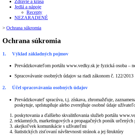
Zdravie a krása
Jedlá a nápoje
Recepty
NEZARADENÉ
>
Ochrana súkromia
Ochrana súkromia
1. Výklad základných pojmov
Prevádzkovateľom portálu www.vedky.sk je fyzická osoba – ne
Spracovávanie osobných údajov sa riadi zákonom č. 122/2013 
2. Účel spracovávania osobných údajov
Prevádzkovateľ spracúva, t.j. získava, zhromažďuje, zaznamená
poskytuje, sprístupňuje alebo zverejňuje osobné údaje užívateľo
poskytovania a ďalšieho skvalitňovania služieb portálu www.v
reklamných, marketingových a propagačných ponúk určených p
akejkoľvek komunikácie s užívateľmi
štatistických zisťovaní návštevnosti stránok a jej štruktúry