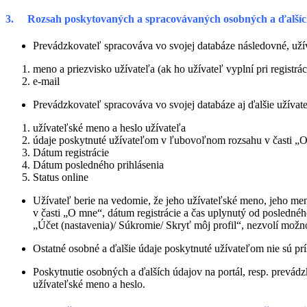
3. Rozsah poskytovaných a spracovávaných osobných a ďalšíc
Prevádzkovateľ spracováva vo svojej databáze následovné, už
meno a priezvisko užívateľa (ak ho užívateľ vyplní pri registrá
e-mail
Prevádzkovateľ spracováva vo svojej databáze aj ďalšie užívat
užívateľské meno a heslo užívateľa
údaje poskytnuté užívateľom v ľubovoľnom rozsahu v časti „
Dátum registrácie
Dátum posledného prihlásenia
Status online
Užívateľ berie na vedomie, že jeho užívateľské meno, jeho meno
v časti „O mne“, dátum registrácie a čas uplynutý od posledného
„Účet (nastavenia)/ Súkromie/ Skryť môj profil“, nezvolí možn
Ostatné osobné a ďalšie údaje poskytnuté užívateľom nie sú pr
Poskytnutie osobných a ďalších údajov na portál, resp. prevádz
užívateľské meno a heslo.