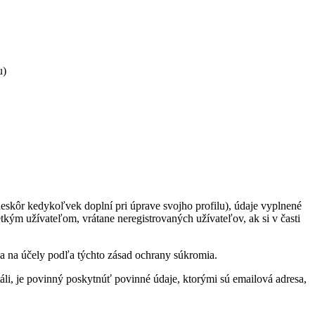
u)
 neskôr kedykoľvek doplní pri úprave svojho profilu), údaje vyplnené
etkým užívateľom, vrátane neregistrovaných užívateľov, ak si v časti
ľa na účely podľa týchto zásad ochrany súkromia.
áli, je povinný poskytnúť povinné údaje, ktorými sú emailová adresa,