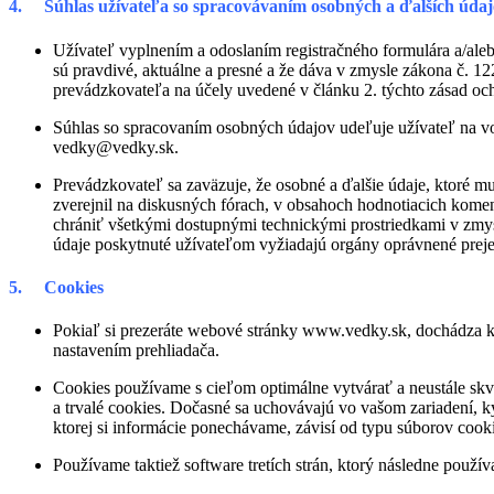
4. Súhlas užívateľa so spracovávaním osobných a ďalších úda
Užívateľ vyplnením a odoslaním registračného formulára a/aleb
sú pravdivé, aktuálne a presné a že dáva v zmysle zákona č. 1
prevádzkovateľa na účely uvedené v článku 2. týchto zásad oc
Súhlas so spracovaním osobných údajov udeľuje užívateľ na v
vedky@vedky.sk.
Prevádzkovateľ sa zaväzuje, že osobné a ďalšie údaje, ktoré m
zverejnil na diskusných fórach, v obsahoch hodnotiacich koment
chrániť všetkými dostupnými technickými prostriedkami v zmysl
údaje poskytnuté užívateľom vyžiadajú orgány oprávnené preje
5. Cookies
Pokiaľ si prezeráte webové stránky www.vedky.sk, dochádza k v
nastavením prehliadača.
Cookies používame s cieľom optimálne vytvárať a neustále skv
a trvalé cookies. Dočasné sa uchovávajú vo vašom zariadení, k
ktorej si informácie ponechávame, závisí od typu súborov cook
Používame taktiež software tretích strán, ktorý následne použí