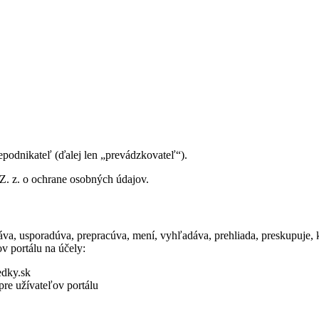
podnikateľ (ďalej len „prevádzkovateľ“).
Z. z. o ochrane osobných údajov.
va, usporadúva, prepracúva, mení, vyhľadáva, prehliada, preskupuje, k
v portálu na účely:
edky.sk
re užívateľov portálu