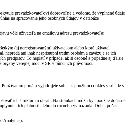
 poskytuje prevádzkovateľovi dobrovoľne a vedome, že vyplnené údaje
 súhlas na spracovanie jeho osobných údajov v databáze
javu vôle užívateľa na emailovú adresu prevádzkovateľa:
všetkým (aj neregistrovaným) užívateľom alebo ktoré užívateľ
l, nepredá ani inak nesprístupní tretím osobám a zaväzuje sa ich
 predpisov. To neplatí v prípade, ak si osobné a prípadne aj ďalšie
é orgány verejnej moci v SR v rámci ich právomoci.
Používaním portálu vyjadrujete súhlas s použitím cookies v súlade s
pšovať ich štruktúru a obsah. Na stránkach môžu byť použité dočasné
 uplynutia ich platnosti alebo do ručného vymazania. Doba, počas
e Analytics).