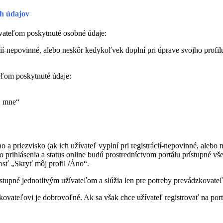
h údajov
ívateľom poskytnuté osobné údaje:
cií-nepovinné, alebo neskôr kedykoľvek doplní pri úprave svojho profil
eľom poskytnuté údaje:
O mne“
 a priezvisko (ak ich užívateľ vyplní pri registrácií-nepovinné, alebo
 prihlásenia a status online budú prostredníctvom portálu prístupné vš
osť „Skryť môj profil /Áno“.
ístupné jednotlivým užívateľom a slúžia len pre potreby prevádzkovate
kovateľovi je dobrovoľné. Ak sa však chce užívateľ registrovať na port