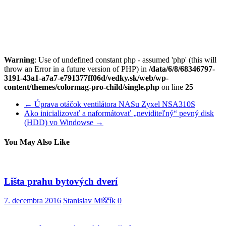
Warning
: Use of undefined constant php - assumed 'php' (this will
throw an Error in a future version of PHP) in
/data/6/8/68346797-
3191-43a1-a7a7-e791377ff06d/vedky.sk/web/wp-
content/themes/colormag-pro-child/single.php
on line
25
←
Úprava otáčok ventilátora NASu Zyxel NSA310S
Ako inicializovať a naformátovať „neviditeľný“ pevný disk
(HDD) vo Windowse
→
You May Also Like
Lišta prahu bytových dverí
7. decembra 2016
Stanislav Miščík
0