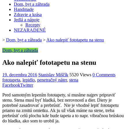
Dom, byt a záhrada
Handmade
Zdravie a krása
Jedlá a nápoje
Recepty
NEZARADENÉ
>
Dom, byt a záhrada
>
Ako nalepiť fototapetu na stenu
Dom, byt a záhrada
Ako nalepiť fototapetu na stenu
19. decembra 2016
Stanislav Miščík
5520 Views
0 Comments
fototapeta
,
lepidlo
,
penetračný náter
,
stena
Facebook
Twitter
Pred samotným lepením fototapety, si musíme najprv pripraviť
stenu. Stena musí byť hladká, bez nerovností a dier. Diery je
potrebné zasadrovať a prebrúsiť. Nie je vhodné lepiť fototapetu
priamo na zrnitú omietku. Ak ju už však máme na stene, treba
prebrúsiť celú plochu kde bude tapeta a to napr. vibračnou brúskou
do hladka, ako som to urobil ja.