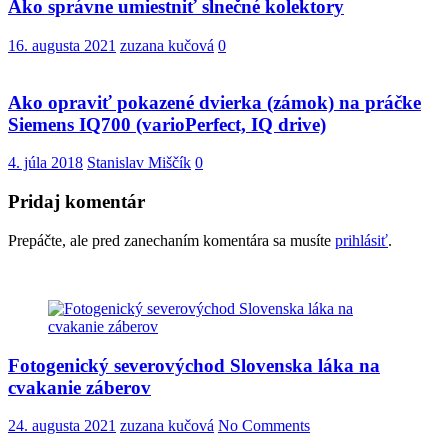
Ako správne umiestniť slnečné kolektory
16. augusta 2021
zuzana kučová
0
Ako opraviť pokazené dvierka (zámok) na práčke
Siemens IQ700 (varioPerfect, IQ drive)
4. júla 2018
Stanislav Miščík
0
Pridaj komentár
Prepáčte, ale pred zanechaním komentára sa musíte
prihlásiť
.
Fotogenický severovýchod Slovenska láka na
cvakanie záberov
24. augusta 2021
zuzana kučová
No Comments