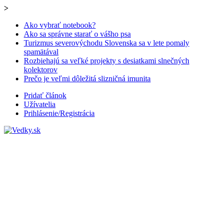
>
Ako vybrať notebook?
Ako sa správne starať o vášho psa
Turizmus severovýchodu Slovenska sa v lete pomaly
spamätával
Rozbiehajú sa veľké projekty s desiatkami slnečných
kolektorov
Prečo je veľmi dôležitá slizničná imunita
Pridať článok
Užívatelia
Prihlásenie/Registrácia