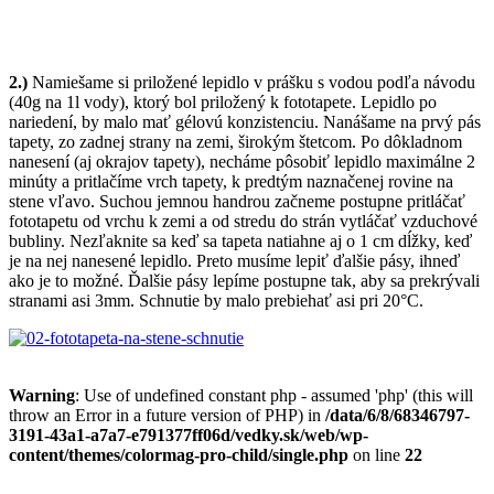
2.)
Namiešame si priložené lepidlo v prášku s vodou podľa návodu
(40g na 1l vody), ktorý bol priložený k fototapete. Lepidlo po
nariedení, by malo mať gélovú konzistenciu. Nanášame na prvý pás
tapety, zo zadnej strany na zemi, širokým štetcom. Po dôkladnom
nanesení (aj okrajov tapety), necháme pôsobiť lepidlo maximálne 2
minúty a pritlačíme vrch tapety, k predtým naznačenej rovine na
stene vľavo. Suchou jemnou handrou začneme postupne pritláčať
fototapetu od vrchu k zemi a od stredu do strán vytláčať vzduchové
bubliny. Nezľaknite sa keď sa tapeta natiahne aj o 1 cm dĺžky, keď
je na nej nanesené lepidlo. Preto musíme lepiť ďalšie pásy, ihneď
ako je to možné. Ďalšie pásy lepíme postupne tak, aby sa prekrývali
stranami asi 3mm. Schnutie by malo prebiehať asi pri 20°C.
Warning
: Use of undefined constant php - assumed 'php' (this will
throw an Error in a future version of PHP) in
/data/6/8/68346797-
3191-43a1-a7a7-e791377ff06d/vedky.sk/web/wp-
content/themes/colormag-pro-child/single.php
on line
22