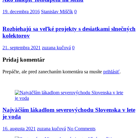
19. decembra 2016
Stanislav Miščík
0
Rozbiehajú sa veľké projekty s desiatkami slnečných
kolektorov
21. septembra 2021
zuzana kučová
0
Pridaj komentár
Prepáčte, ale pred zanechaním komentára sa musíte
prihlásiť
.
Najväčším lákadlom severovýchodu Slovenska v lete
je voda
16. augusta 2021
zuzana kučová
No Comments