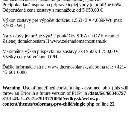
Predpokladaná úspora na príprave teplej vody je približne 65%.
Odporúčaná cena zostavy s montážou: od 5 050,00 €
Výkon zostavy pre výpočet dotácie: 1,563×3 = 4,689kWt (max
3,500 kWt )
Na zostavy je možné využiť poukážky SIEA na OZE v rámci
Zelenej domácnostiam II www.zelenadomacnostiam.sk
Maximálna výška príspevku na zostavy 3xTS500: 1 750,00 €.
Všetky ceny sú vrátane DPH
Ďalšie informácie sú na www.thermosolar.sk, alebo na tel.: +421-
45-601 6080
Warning
: Use of undefined constant php - assumed 'php' (this will
throw an Error in a future version of PHP) in
/data/6/8/68346797-
3191-43a1-a7a7-e791377ff06d/vedky.sk/web/wp-
content/themes/colormag-pro-child/single.php
on line
22