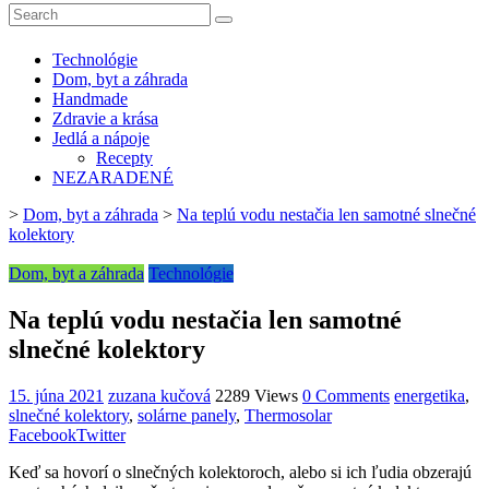
Technológie
Dom, byt a záhrada
Handmade
Zdravie a krása
Jedlá a nápoje
Recepty
NEZARADENÉ
>
Dom, byt a záhrada
>
Na teplú vodu nestačia len samotné slnečné
kolektory
Dom, byt a záhrada
Technológie
Na teplú vodu nestačia len samotné
slnečné kolektory
15. júna 2021
zuzana kučová
2289 Views
0 Comments
energetika
,
slnečné kolektory
,
solárne panely
,
Thermosolar
Facebook
Twitter
Keď sa hovorí o slnečných kolektoroch, alebo si ich ľudia obzerajú