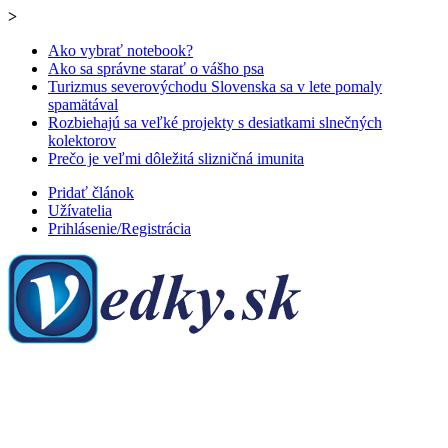
>
Ako vybrať notebook?
Ako sa správne starať o vášho psa
Turizmus severovýchodu Slovenska sa v lete pomaly
spamätával
Rozbiehajú sa veľké projekty s desiatkami slnečných
kolektorov
Prečo je veľmi dôležitá slizničná imunita
Pridať článok
Užívatelia
Prihlásenie/Registrácia