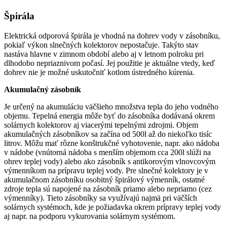
Špirála
Elektrická odporová špirála je vhodná na dohrev vody v zásobníku,
pokiaľ výkon slnečných kolektorov nepostačuje. Takýto stav
nastáva hlavne v zimnom období alebo aj v letnom polroku pri
dlhodobo nepriaznivom počasí. Jej použitie je aktuálne vtedy, keď
dohrev nie je možné uskutočniť kotlom ústredného kúrenia.
Akumulačný zásobník
Je určený na akumuláciu väčšieho množstva tepla do jeho vodného
objemu. Tepelná energia môže byť do zásobníka dodávaná okrem
solárnych kolektorov aj viacerými tepelnými zdrojmi. Objem
akumulačných zásobníkov sa začína od 500l až do niekoľko tisíc
litrov. Môžu mať rôzne konštrukčné vyhotovenie, napr. ako nádoba
v nádobe (vnútorná nádoba s menším objemom cca 200l slúži na
ohrev teplej vody) alebo ako zásobník s antikorovým vlnovcovým
výmenníkom na prípravu teplej vody. Pre slnečné kolektory je v
akumulačnom zásobníku osobitný špirálový výmenník, ostatné
zdroje tepla sú napojené na zásobník priamo alebo nepriamo (cez
výmenníky). Tieto zásobníky sa využívajú najmä pri väčších
solárnych systémoch, kde je požiadavka okrem prípravy teplej vody
aj napr. na podporu vykurovania solárnym systémom.