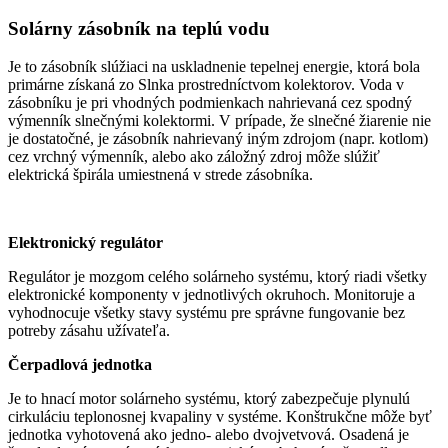
Solárny zásobník na teplú vodu
Je to zásobník slúžiaci na uskladnenie tepelnej energie, ktorá bola
primárne získaná zo Slnka prostredníctvom kolektorov. Voda v
zásobníku je pri vhodných podmienkach nahrievaná cez spodný
výmenník slnečnými kolektormi. V prípade, že slnečné žiarenie nie
je dostatočné, je zásobník nahrievaný iným zdrojom (napr. kotlom)
cez vrchný výmenník, alebo ako záložný zdroj môže slúžiť
elektrická špirála umiestnená v strede zásobníka.
Elektronický regulátor
Regulátor je mozgom celého solárneho systému, ktorý riadi všetky
elektronické komponenty v jednotlivých okruhoch. Monitoruje a
vyhodnocuje všetky stavy systému pre správne fungovanie bez
potreby zásahu užívateľa.
Čerpadlová jednotka
Je to hnací motor solárneho systému, ktorý zabezpečuje plynulú
cirkuláciu teplonosnej kvapaliny v systéme. Konštrukčne môže byť
jednotka vyhotovená ako jedno- alebo dvojvetvová. Osadená je