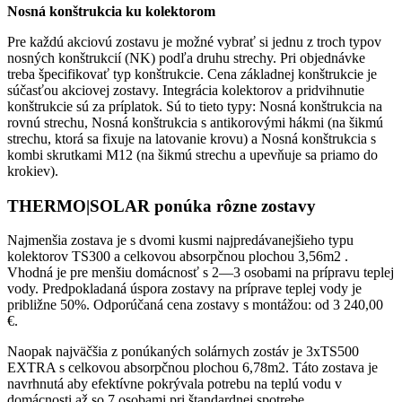
Nosná konštrukcia ku kolektorom
Pre každú akciovú zostavu je možné vybrať si jednu z troch typov
nosných konštrukcií (NK) podľa druhu strechy. Pri objednávke
treba špecifikovať typ konštrukcie. Cena základnej konštrukcie je
súčasťou akciovej zostavy. Integrácia kolektorov a pridvihnutie
konštrukcie sú za príplatok. Sú to tieto typy: Nosná konštrukcia na
rovnú strechu, Nosná konštrukcia s antikorovými hákmi (na šikmú
strechu, ktorá sa fixuje na latovanie krovu) a Nosná konštrukcia s
kombi skrutkami M12 (na šikmú strechu a upevňuje sa priamo do
krokiev).
THERMO|SOLAR ponúka rôzne zostavy
Najmenšia zostava je s dvomi kusmi najpredávanejšieho typu
kolektorov TS300 a celkovou absorpčnou plochou 3,56m2 .
Vhodná je pre menšiu domácnosť s 2—3 osobami na prípravu teplej
vody. Predpokladaná úspora zostavy na príprave teplej vody je
približne 50%. Odporúčaná cena zostavy s montážou: od 3 240,00
€.
Naopak najväčšia z ponúkaných solárnych zostáv je 3xTS500
EXTRA s celkovou absorpčnou plochou 6,78m2. Táto zostava je
navrhnutá aby efektívne pokrývala potrebu na teplú vodu v
domácnosti až so 7 osobami pri štandardnej spotrebe.