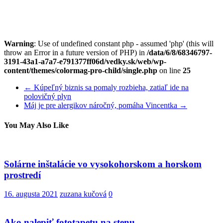
Warning
: Use of undefined constant php - assumed 'php' (this will
throw an Error in a future version of PHP) in
/data/6/8/68346797-
3191-43a1-a7a7-e791377ff06d/vedky.sk/web/wp-
content/themes/colormag-pro-child/single.php
on line
25
←
Kúpeľný biznis sa pomaly rozbieha, zatiaľ ide na
polovičný plyn
Máj je pre alergikov náročný, pomáha Vincentka
→
You May Also Like
Solárne inštalácie vo vysokohorskom a horskom
prostredí
16. augusta 2021
zuzana kučová
0
Ako nalepiť fototapetu na stenu