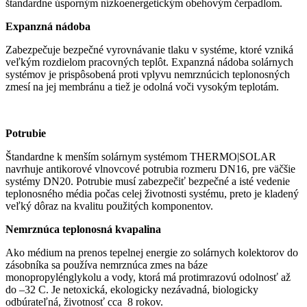
štandardne úsporným nízkoenergetickým obehovým čerpadlom.
Expanzná nádoba
Zabezpečuje bezpečné vyrovnávanie tlaku v systéme, ktoré vzniká
veľkým rozdielom pracovných teplôt. Expanzná nádoba solárnych
systémov je prispôsobená proti vplyvu nemrznúcich teplonosných
zmesí na jej membránu a tiež je odolná voči vysokým teplotám.
Potrubie
Štandardne k menším solárnym systémom THERMO|SOLAR
navrhuje antikorové vlnovcové potrubia rozmeru DN16, pre väčšie
systémy DN20. Potrubie musí zabezpečiť bezpečné a isté vedenie
teplonosného média počas celej životnosti systému, preto je kladený
veľký dôraz na kvalitu použitých komponentov.
Nemrznúca teplonosná kvapalina
Ako médium na prenos tepelnej energie zo solárnych kolektorov do
zásobníka sa používa nemrznúca zmes na báze
monopropylénglykolu a vody, ktorá má protimrazovú odolnosť až
do –32 C. Je netoxická, ekologicky nezávadná, biologicky
odbúrateľná, životnosť cca 8 rokov.