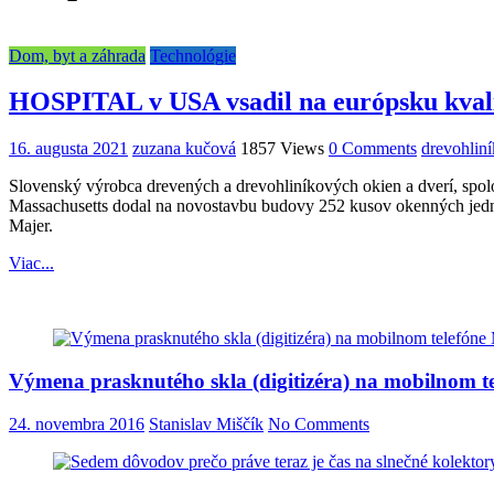
Dom, byt a záhrada
Technológie
HOSPITAL v USA vsadil na európsku kvali
16. augusta 2021
zuzana kučová
1857 Views
0 Comments
drevohlin
Slovenský výrobca drevených a drevohliníkových okien a dverí, spo
Massachusetts dodal na novostavbu budovy 252 kusov okenných jedno
Majer.
Viac...
Výmena prasknutého skla (digitizéra) na mobilnom 
24. novembra 2016
Stanislav Miščík
No Comments