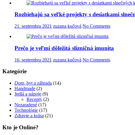
Rozbiehajú sa veľké projekty s desiatkami slneč
21. septembra 2021
zuzana kučová
No Comments
Prečo je veľmi dôležitá slizničná imunita
16. septembra 2021
zuzana kučová
No Comments
Kategórie
Dom, byt a záhrada
(14)
Handmade
(2)
Jedlá a nápoje
(9)
Recepty
(2)
Nezaradené
(17)
Technológie
(17)
Zdravie a krása
(21)
Kto je Online?