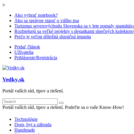
>
Ako vybrať notebook?
Ako sa správne starať o vášho psa
Turizmus severovýchodu Slovenska sa v lete pomaly spamätáv
Rozbiehajú sa veľké projekty s desiatkami slnečných kolektoro
Prečo je veľmi dôležitá slizničná imunita
Pridať článok
Užívatelia
Prihlásenie/Registrácia
Vedky.sk
Portál vaších rád, tipov a riešení.
Portál vaších rád, tipov a riešení. Podeľte sa o vaše Know-How!
Technológie
Dom, byt a záhrada
Handmade