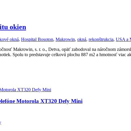
tu okien
íkové okná
,
Hospital Bosoton
,
Makrowin
,
okná
,
rekonštrukcia
,
USA a 
ločnosť Makrowin, s. r. o., Detva, opäť zabodoval na náročnom zámor
tiek. Spolu to predstavuje celkovú plochu 887 m2 a hmotnosť viac ak
telefóne Motorola XT320 Defy Mini