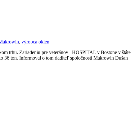
Makrowin
,
výrobca okien
skom trhu. Zariadeniu pre veteránov –HOSPITAL v Bostone v štáte
o 36 ton. Informoval o tom riaditeľ spoločnosti Makrowin Dušan