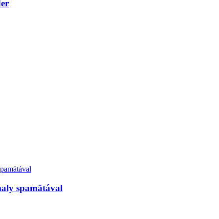
der
maly spamätával