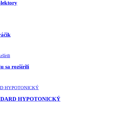
olektory
ráčik
 sa rozšírili
 STANDARD HYPOTONICKÝ